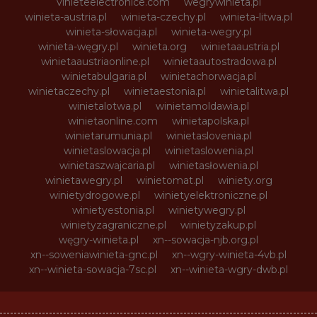
vinieteelectronice.com
wegrywinieta.pl
winieta-austria.pl
winieta-czechy.pl
winieta-litwa.pl
winieta-słowacja.pl
winieta-wegry.pl
winieta-węgry.pl
winieta.org
winietaaustria.pl
winietaaustriaonline.pl
winietaautostradowa.pl
winietabulgaria.pl
winietachorwacja.pl
winietaczechy.pl
winietaestonia.pl
winietalitwa.pl
winietalotwa.pl
winietamoldawia.pl
winietaonline.com
winietapolska.pl
winietarumunia.pl
winietaslovenia.pl
winietaslowacja.pl
winietaslowenia.pl
winietaszwajcaria.pl
winietasłowenia.pl
winietawegry.pl
winietomat.pl
winiety.org
winietydrogowe.pl
winietyelektroniczne.pl
winietyestonia.pl
winietywegry.pl
winietyzagraniczne.pl
winietyzakup.pl
węgry-winieta.pl
xn--sowacja-njb.org.pl
xn--soweniawinieta-gnc.pl
xn--wgry-winieta-4vb.pl
xn--winieta-sowacja-7sc.pl
xn--winieta-wgry-dwb.pl