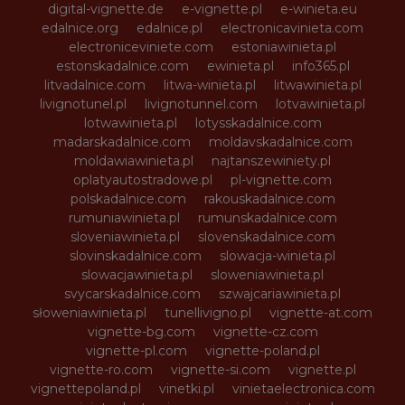
digital-vignette.de
e-vignette.pl
e-winieta.eu
edalnice.org
edalnice.pl
electronicavinieta.com
electroniceviniete.com
estoniawinieta.pl
estonskadalnice.com
ewinieta.pl
info365.pl
litvadalnice.com
litwa-winieta.pl
litwawinieta.pl
livignotunel.pl
livignotunnel.com
lotvawinieta.pl
lotwawinieta.pl
lotysskadalnice.com
madarskadalnice.com
moldavskadalnice.com
moldawiawinieta.pl
najtanszewiniety.pl
oplatyautostradowe.pl
pl-vignette.com
polskadalnice.com
rakouskadalnice.com
rumuniawinieta.pl
rumunskadalnice.com
sloveniawinieta.pl
slovenskadalnice.com
slovinskadalnice.com
slowacja-winieta.pl
slowacjawinieta.pl
sloweniawinieta.pl
svycarskadalnice.com
szwajcariawinieta.pl
słoweniawinieta.pl
tunellivigno.pl
vignette-at.com
vignette-bg.com
vignette-cz.com
vignette-pl.com
vignette-poland.pl
vignette-ro.com
vignette-si.com
vignette.pl
vignettepoland.pl
vinetki.pl
vinietaelectronica.com