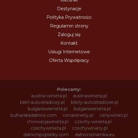
Kierunki
Destynacje
Polityka Prywatności
Regulamin strony
Zaloguj się
Kontakt
Usługi Internetowe
Oferta Współpracy
Polecamy:
austria-winieta.pl
austriawinieta.pl
bilet-autostradowy.pl
bilety-autostradowe.pl
bulgariawienieta.pl
bulgariawinieta.pl
bulharskadalnice.com
cenawiniety.pl
cenywiniet.pl
chorwacjawinieta.pl
czechy-winieta.pl
czechywinieta.pl
czechywiniety.pl
dalnicnipoplatky.com
dalnicniznamka.eu