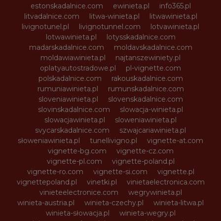
estonskadalnice.com
ewinieta.pl
info365.pl
litvadalnice.com
litwa-winieta.pl
litwawinieta.pl
livignotunel.pl
livignotunnel.com
lotvawinieta.pl
lotwawinieta.pl
lotysskadalnice.com
madarskadalnice.com
moldavskadalnice.com
moldawiawinieta.pl
najtanszewiniety.pl
oplatyautostradowe.pl
pl-vignette.com
polskadalnice.com
rakouskadalnice.com
rumuniawinieta.pl
rumunskadalnice.com
sloveniawinieta.pl
slovenskadalnice.com
slovinskadalnice.com
slowacja-winieta.pl
slowacjawinieta.pl
sloweniawinieta.pl
svycarskadalnice.com
szwajcariawinieta.pl
słoweniawinieta.pl
tunellivigno.pl
vignette-at.com
vignette-bg.com
vignette-cz.com
vignette-pl.com
vignette-poland.pl
vignette-ro.com
vignette-si.com
vignette.pl
vignettepoland.pl
vinetki.pl
vinietaelectronica.com
vinieteelectronice.com
wegrywinieta.pl
winieta-austria.pl
winieta-czechy.pl
winieta-litwa.pl
winieta-słowacja.pl
winieta-wegry.pl