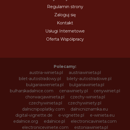
Regulamin strony
Zaloguj się
Kontakt
Usługi Internetowe
Oferta Współpracy
Polecamy:
austria-winieta.pl
austriawinieta.pl
bilet-autostradowy.pl
bilety-autostradowe.pl
bulgariawienieta.pl
bulgariawinieta.pl
bulharskadalnice.com
cenawiniety.pl
cenywiniet.pl
chorwacjawinieta.pl
czechy-winieta.pl
czechywinieta.pl
czechywiniety.pl
dalnicnipoplatky.com
dalnicniznamka.eu
digital-vignette.de
e-vignette.pl
e-winieta.eu
edalnice.org
edalnice.pl
electronicavinieta.com
electroniceviniete.com
estoniawinieta.pl