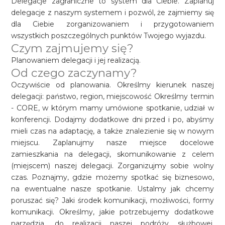
Delegacje zagraniczne to system dla Ciebie. Zaplanuj
delegacje z naszym systemem i pozwól, że zajmiemy się
dla Ciebie zorganizowaniem i przygotowaniem
wszystkich poszczególnych punktów Twojego wyjazdu.
Czym zajmujemy się?
Planowaniem delegacji i jej realizacją.
Od czego zaczynamy?
Oczywiście od planowania. Określmy kierunek naszej
delegacji: państwo, region, miejscowość Określmy termin
- CORE, w którym mamy umówione spotkanie, udział w
konferencji. Dodajmy dodatkowe dni przed i po, abyśmy
mieli czas na adaptację, a także znalezienie się w nowym
miejscu. Zaplanujmy nasze miejsce docelowe
zamieszkania na delegacji, skomunikowanie z celem
(miejscem) naszej delegacji. Zorganizujmy sobie wolny
czas. Poznajmy, gdzie możemy spotkać się biznesowo,
na ewentualne nasze spotkanie. Ustalmy jak chcemy
poruszać się? Jaki środek komunikacji, możliwości, formy
komunikacji. Określmy, jakie potrzebujemy dodatkowe
narzędzia, do realizacji naszej podróży służbowej.