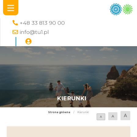
+48 33 813 90 00
info@tu1.pl
KIERUNKI
Strona główna
/
Kierunki
A
A
A