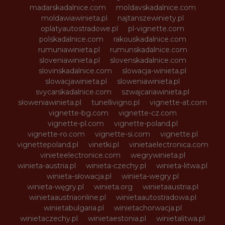
madarskadalnice.com
moldavskadalnice.com
moldawiawinieta.pl
najtanszewiniety.pl
oplatyautostradowe.pl
pl-vignette.com
polskadalnice.com
rakouskadalnice.com
rumuniawinieta.pl
rumunskadalnice.com
sloveniawinieta.pl
slovenskadalnice.com
slovinskadalnice.com
slowacja-winieta.pl
slowacjawinieta.pl
sloweniawinieta.pl
svycarskadalnice.com
szwajcariawinieta.pl
słoweniawinieta.pl
tunellivigno.pl
vignette-at.com
vignette-bg.com
vignette-cz.com
vignette-pl.com
vignette-poland.pl
vignette-ro.com
vignette-si.com
vignette.pl
vignettepoland.pl
vinetki.pl
vinietaelectronica.com
vinieteelectronice.com
wegrywinieta.pl
winieta-austria.pl
winieta-czechy.pl
winieta-litwa.pl
winieta-słowacja.pl
winieta-wegry.pl
winieta-węgry.pl
winieta.org
winietaaustria.pl
winietaaustriaonline.pl
winietaautostradowa.pl
winietabulgaria.pl
winietachorwacja.pl
winietaczechy.pl
winietaestonia.pl
winietalitwa.pl