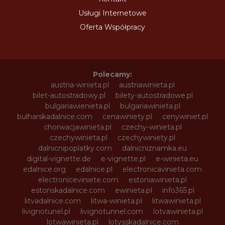
Usługi Internetowe
Oferta Współpracy
Polecamy:
austria-winieta.pl
austriawinieta.pl
bilet-autostradowy.pl
bilety-autostradowe.pl
bulgariawienieta.pl
bulgariawinieta.pl
bulharskadalnice.com
cenawiniety.pl
cenywiniet.pl
chorwacjawinieta.pl
czechy-winieta.pl
czechywinieta.pl
czechywiniety.pl
dalnicnipoplatky.com
dalnicniznamka.eu
digital-vignette.de
e-vignette.pl
e-winieta.eu
edalnice.org
edalnice.pl
electronicavinieta.com
electroniceviniete.com
estoniawinieta.pl
estonskadalnice.com
ewinieta.pl
info365.pl
litvadalnice.com
litwa-winieta.pl
litwawinieta.pl
livignotunel.pl
livignotunnel.com
lotvawinieta.pl
lotwawinieta.pl
lotysskadalnice.com