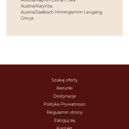
Austria/Kaprun-Zell am Sea
Austria/Karyntia
Austria/Saalbach Hinterglemm Leogang
Grecja
Szukaj oferty
Kierunki
Destynacje
Polityka Prywatności
Regulamin strony
Zaloguj się
Kontakt