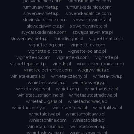
polskadalnice.com
rakouskadalnice.com
rumuniawinieta.pl
rumunskadalnice.com
sloveniawinieta.pl
slovenskadalnice.com
slovinskadalnice.com
slowacja-winieta.pl
slowacjawinieta.pl
sloweniawinieta.pl
svycarskadalnice.com
szwajcariawinieta.pl
słoweniawinieta.pl
tunellivigno.pl
vignette-at.com
vignette-bg.com
vignette-cz.com
vignette-pl.com
vignette-poland.pl
vignette-ro.com
vignette-si.com
vignette.pl
vignettepoland.pl
vinetki.pl
vinietaelectronica.com
vinieteelectronice.com
wegrywinieta.pl
winieta-austria.pl
winieta-czechy.pl
winieta-litwa.pl
winieta-słowacja.pl
winieta-wegry.pl
winieta-węgry.pl
winieta.org
winietaaustria.pl
winietaaustriaonline.pl
winietaautostradowa.pl
winietabulgaria.pl
winietachorwacja.pl
winietaczechy.pl
winietaestonia.pl
winietalitwa.pl
winietalotwa.pl
winietamoldawia.pl
winietaonline.com
winietapolska.pl
winietarumunia.pl
winietaslovenia.pl
winietaslowacja.pl
winietaslowenia.pl