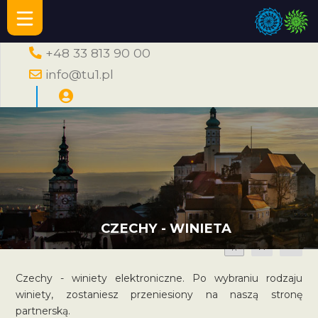
+48 33 813 90 00
info@tu1.pl
CZECHY - WINIETA
A
A
A
Czechy - winiety elektroniczne. Po wybraniu rodzaju
winiety, zostaniesz przeniesiony na naszą stronę
partnerską.