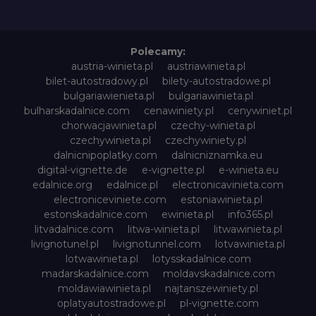
Polecamy:
austria-winieta.pl
austriawinieta.pl
bilet-autostradowy.pl
bilety-autostradowe.pl
bulgariawienieta.pl
bulgariawinieta.pl
bulharskadalnice.com
cenawiniety.pl
cenywiniet.pl
chorwacjawinieta.pl
czechy-winieta.pl
czechywinieta.pl
czechywiniety.pl
dalnicnipoplatky.com
dalnicniznamka.eu
digital-vignette.de
e-vignette.pl
e-winieta.eu
edalnice.org
edalnice.pl
electronicavinieta.com
electroniceviniete.com
estoniawinieta.pl
estonskadalnice.com
ewinieta.pl
info365.pl
litvadalnice.com
litwa-winieta.pl
litwawinieta.pl
livignotunel.pl
livignotunnel.com
lotvawinieta.pl
lotwawinieta.pl
lotysskadalnice.com
madarskadalnice.com
moldavskadalnice.com
moldawiawinieta.pl
najtanszewiniety.pl
oplatyautostradowe.pl
pl-vignette.com