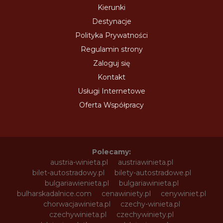
Kierunki
Destynacje
Polityka Prywatności
Regulamin strony
Zaloguj się
Kontakt
Usługi Internetowe
Oferta Współpracy
Polecamy:
austria-winieta.pl
austriawinieta.pl
bilet-autostradowy.pl
bilety-autostradowe.pl
bulgariawienieta.pl
bulgariawinieta.pl
bulharskadalnice.com
cenawiniety.pl
cenywiniet.pl
chorwacjawinieta.pl
czechy-winieta.pl
czechywinieta.pl
czechywiniety.pl