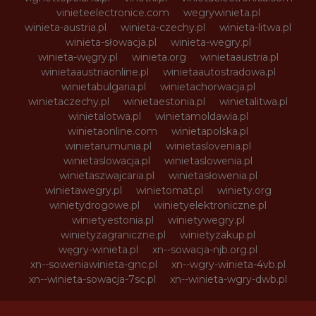
vinieteelectronice.com
wegrywinieta.pl
winieta-austria.pl
winieta-czechy.pl
winieta-litwa.pl
winieta-słowacja.pl
winieta-wegry.pl
winieta-węgry.pl
winieta.org
winietaaustria.pl
winietaaustriaonline.pl
winietaautostradowa.pl
winietabulgaria.pl
winietachorwacja.pl
winietaczechy.pl
winietaestonia.pl
winietalitwa.pl
winietalotwa.pl
winietamoldawia.pl
winietaonline.com
winietapolska.pl
winietarumunia.pl
winietaslovenia.pl
winietaslowacja.pl
winietaslowenia.pl
winietaszwajcaria.pl
winietasłowenia.pl
winietawegry.pl
winietomat.pl
winiety.org
winietydrogowe.pl
winietyelektroniczne.pl
winietyestonia.pl
winietywegry.pl
winietyzagraniczne.pl
winietyzakup.pl
węgry-winieta.pl
xn--sowacja-njb.org.pl
xn--soweniawinieta-gnc.pl
xn--wgry-winieta-4vb.pl
xn--winieta-sowacja-7sc.pl
xn--winieta-wgry-dwb.pl