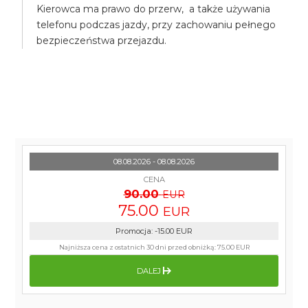
Kierowca ma prawo do przerw, a także używania
telefonu podczas jazdy, przy zachowaniu pełnego
bezpieczeństwa przejazdu.
08.08.2026 - 08.08.2026
CENA
90.00
EUR
75.00
EUR
Promocja
:
-15.00
EUR
Najniższa cena z ostatnich 30 dni przed obniżką:
75.00 EUR
DALEJ