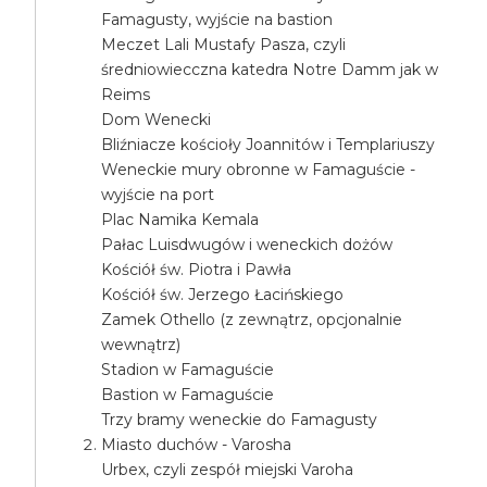
Famagusty, wyjście na bastion
Meczet Lali Mustafy Pasza, czyli
średniowiecczna katedra Notre Damm jak w
Reims
Dom Wenecki
Bliźniacze kościoły Joannitów i Templariuszy
Weneckie mury obronne w Famaguście -
wyjście na port
Plac Namika Kemala
Pałac Luisdwugów i weneckich dożów
Kościół św. Piotra i Pawła
Kościół św. Jerzego Łacińskiego
Zamek Othello (z zewnątrz, opcjonalnie
wewnątrz)
Stadion w Famaguście
Bastion w Famaguście
Trzy bramy weneckie do Famagusty
Miasto duchów - Varosha
Urbex, czyli zespół miejski Varoha