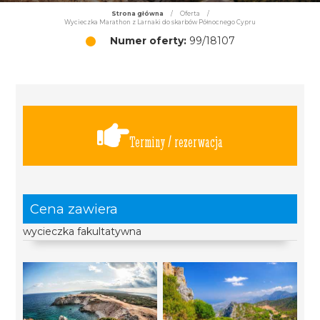
Strona główna
/
Oferta
/
Wycieczka Marathon z Larnaki do skarbów Północnego Cypru
Numer oferty:
99/18107
Terminy / rezerwacja
Cena zawiera
wycieczka fakultatywna