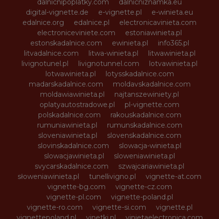
dalnicnipoplatky.com
dalnicniznamka.eu
digital-vignette.de
e-vignette.pl
e-winieta.eu
edalnice.org
edalnice.pl
electronicavinieta.com
electroniceviniete.com
estoniawinieta.pl
estonskadalnice.com
ewinieta.pl
info365.pl
litvadalnice.com
litwa-winieta.pl
litwawinieta.pl
livignotunel.pl
livignotunnel.com
lotvawinieta.pl
lotwawinieta.pl
lotysskadalnice.com
madarskadalnice.com
moldavskadalnice.com
moldawiawinieta.pl
najtanszewiniety.pl
oplatyautostradowe.pl
pl-vignette.com
polskadalnice.com
rakouskadalnice.com
rumuniawinieta.pl
rumunskadalnice.com
sloveniawinieta.pl
slovenskadalnice.com
slovinskadalnice.com
slowacja-winieta.pl
slowacjawinieta.pl
sloweniawinieta.pl
svycarskadalnice.com
szwajcariawinieta.pl
słoweniawinieta.pl
tunellivigno.pl
vignette-at.com
vignette-bg.com
vignette-cz.com
vignette-pl.com
vignette-poland.pl
vignette-ro.com
vignette-si.com
vignette.pl
vignettepoland.pl
vinetki.pl
vinietaelectronica.com