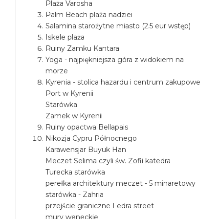
Plaża Varosha
Palm Beach plaża nadziei
Salamina starożytne miasto (2.5 eur wstęp)
Iskele plaża
Ruiny Zamku Kantara
Yoga - najpiękniejsza góra z widokiem na
morze
Kyrenia - stolica hazardu i centrum zakupowe
Port w Kyrenii
Starówka
Zamek w Kyrenii
Ruiny opactwa Bellapais
Nikozja Cypru Północnego
Karawensjar Buyuk Han
Meczet Selima czyli św. Zofii katedra
Turecka starówka
perełka architektury meczet - 5 minaretowy
starówka - Zahria
przejście graniczne Ledra street
mury weneckie