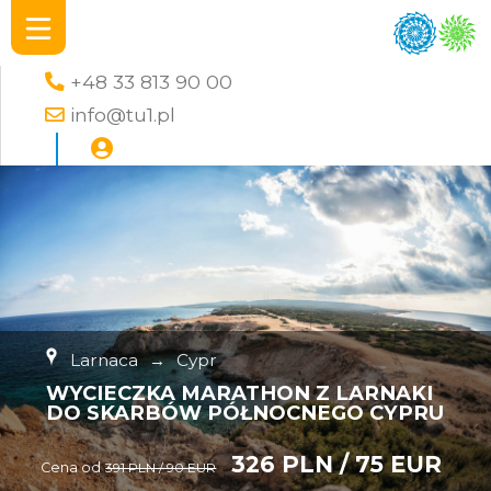
+48 33 813 90 00
info@tu1.pl
Larnaca
→
Cypr
WYCIECZKA MARATHON Z LARNAKI
DO SKARBÓW PÓŁNOCNEGO CYPRU
326 PLN / 75 EUR
Cena od
391 PLN / 90 EUR