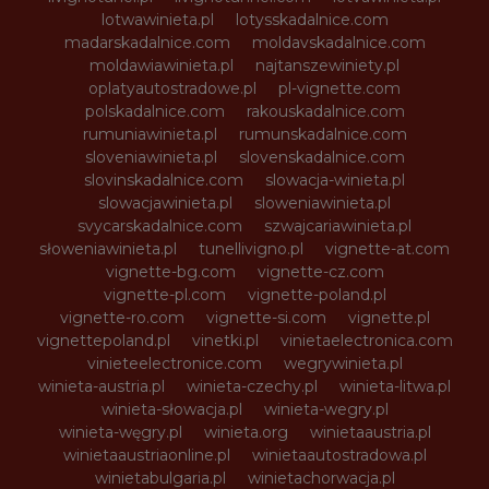
lotwawinieta.pl
lotysskadalnice.com
madarskadalnice.com
moldavskadalnice.com
moldawiawinieta.pl
najtanszewiniety.pl
oplatyautostradowe.pl
pl-vignette.com
polskadalnice.com
rakouskadalnice.com
rumuniawinieta.pl
rumunskadalnice.com
sloveniawinieta.pl
slovenskadalnice.com
slovinskadalnice.com
slowacja-winieta.pl
slowacjawinieta.pl
sloweniawinieta.pl
svycarskadalnice.com
szwajcariawinieta.pl
słoweniawinieta.pl
tunellivigno.pl
vignette-at.com
vignette-bg.com
vignette-cz.com
vignette-pl.com
vignette-poland.pl
vignette-ro.com
vignette-si.com
vignette.pl
vignettepoland.pl
vinetki.pl
vinietaelectronica.com
vinieteelectronice.com
wegrywinieta.pl
winieta-austria.pl
winieta-czechy.pl
winieta-litwa.pl
winieta-słowacja.pl
winieta-wegry.pl
winieta-węgry.pl
winieta.org
winietaaustria.pl
winietaaustriaonline.pl
winietaautostradowa.pl
winietabulgaria.pl
winietachorwacja.pl