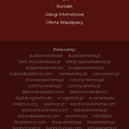
Kontakt
Usługi Internetowe
Oferta Współpracy
Polecamy:
austria-winieta.pl
austriawinieta.pl
bilet-autostradowy.pl
bilety-autostradowe.pl
bulgariawienieta.pl
bulgariawinieta.pl
bulharskadalnice.com
cenawiniety.pl
cenywiniet.pl
chorwacjawinieta.pl
czechy-winieta.pl
czechywinieta.pl
czechywiniety.pl
dalnicnipoplatky.com
dalnicniznamka.eu
digital-vignette.de
e-vignette.pl
e-winieta.eu
edalnice.org
edalnice.pl
electronicavinieta.com
electroniceviniete.com
estoniawinieta.pl
estonskadalnice.com
ewinieta.pl
info365.pl
litvadalnice.com
litwa-winieta.pl
litwawinieta.pl
livignotunel.pl
livignotunnel.com
lotvawinieta.pl