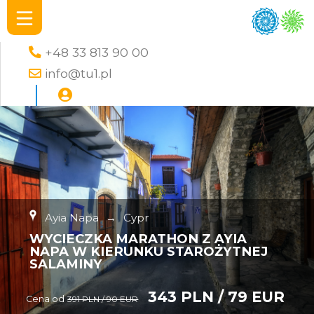
+48 33 813 90 00
info@tu1.pl
Ayia Napa
→
Cypr
WYCIECZKA MARATHON Z AYIA
NAPA W KIERUNKU STAROŻYTNEJ
SALAMINY
343 PLN / 79 EUR
Cena od
391 PLN / 90 EUR