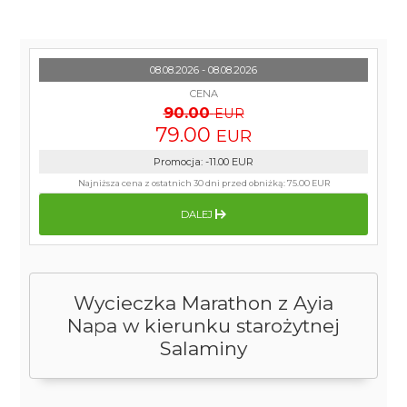
08.08.2026 - 08.08.2026
CENA
90.00
EUR
79.00
EUR
Promocja
:
-11.00
EUR
Najniższa cena z ostatnich 30 dni przed obniżką:
75.00 EUR
DALEJ
Wycieczka Marathon z Ayia
Napa w kierunku starożytnej
Salaminy