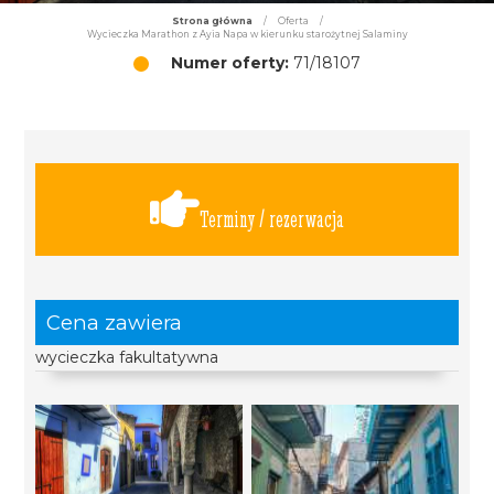
Strona główna
/
Oferta
/
Wycieczka Marathon z Ayia Napa w kierunku starożytnej Salaminy
Numer oferty:
71/18107
Terminy / rezerwacja
Cena zawiera
wycieczka fakultatywna