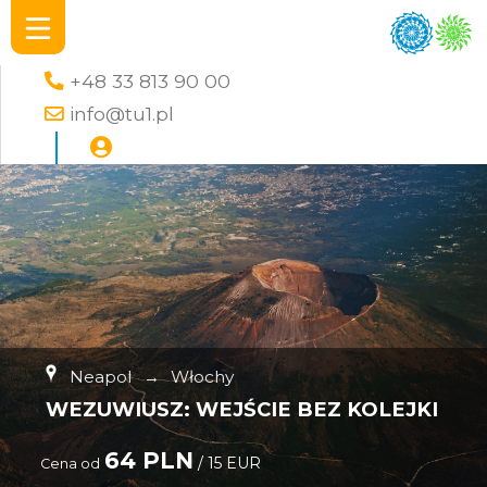
+48 33 813 90 00
info@tu1.pl
Neapol
→
Włochy
WEZUWIUSZ: WEJŚCIE BEZ KOLEJKI
64 PLN
/ 15 EUR
Cena od