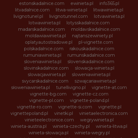
estonskadalnice.com
ewinieta.pl
info365.pl
litvadalnice.com
litwa-winieta.pl
litwawinieta.pl
livignotunel.pl
livignotunnel.com
lotvawinieta.pl
lotwawinieta.pl
lotysskadalnice.com
madarskadalnice.com
moldavskadalnice.com
moldawiawinieta.pl
najtanszewiniety.pl
oplatyautostradowe.pl
pl-vignette.com
polskadalnice.com
rakouskadalnice.com
rumuniawinieta.pl
rumunskadalnice.com
sloveniawinieta.pl
slovenskadalnice.com
slovinskadalnice.com
slowacja-winieta.pl
slowacjawinieta.pl
sloweniawinieta.pl
svycarskadalnice.com
szwajcariawinieta.pl
słoweniawinieta.pl
tunellivigno.pl
vignette-at.com
vignette-bg.com
vignette-cz.com
vignette-pl.com
vignette-poland.pl
vignette-ro.com
vignette-si.com
vignette.pl
vignettepoland.pl
vinetki.pl
vinietaelectronica.com
vinieteelectronice.com
wegrywinieta.pl
winieta-austria.pl
winieta-czechy.pl
winieta-litwa.pl
winieta-słowacja.pl
winieta-wegry.pl