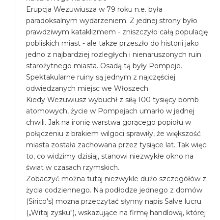
Erupcja Wezuwiusza w 79 roku n.e. była
paradoksalnym wydarzeniem. Z jednej strony było
prawdziwym kataklizmem - zniszczyło całą populację
pobliskich miast - ale także przeszło do historii jako
jedno z najbardziej rozległych i nienaruszonych ruin
starożytnego miasta. Osadą tą były Pompeje.
Spektakularne ruiny są jednym z najczęściej
odwiedzanych miejsc we Włoszech.
Kiedy Wezuwiusz wybuchł z siłą 100 tysięcy bomb
atomowych, życie w Pompejach umarło w jednej
chwili. Jak na ironię warstwa gorącego popiołu w
połączeniu z brakiem wilgoci sprawiły, że większość
miasta została zachowana przez tysiące lat. Tak więc
to, co widzimy dzisiaj, stanowi niezwykłe okno na
świat w czasach rzymskich.
Zobaczyć można tutaj niezwykle dużo szczegółów z
życia codziennego. Na podłodze jednego z domów
(Sirico's) można przeczytać słynny napis Salve lucru
(„Witaj zysku"), wskazujące na firmę handlową, której