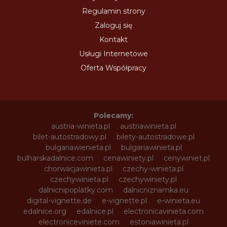
Regulamin strony
Zaloguj się
Kontakt
Usługi Internetowe
Oferta Współpracy
Polecamy:
austria-winieta.pl
austriawinieta.pl
bilet-autostradowy.pl
bilety-autostradowe.pl
bulgariawienieta.pl
bulgariawinieta.pl
bulharskadalnice.com
cenawiniety.pl
cenywiniet.pl
chorwacjawinieta.pl
czechy-winieta.pl
czechywinieta.pl
czechywiniety.pl
dalnicnipoplatky.com
dalnicniznamka.eu
digital-vignette.de
e-vignette.pl
e-winieta.eu
edalnice.org
edalnice.pl
electronicavinieta.com
electroniceviniete.com
estoniawinieta.pl