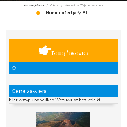
Strona główna
/
Oferta
/
Wezuwiusz: Wejście bez kolejki
Numer oferty:
6/18111
Terminy / rezerwacja
O
Cena zawiera
bilet wstępu na wulkan Wezuwiusz bez kolejki