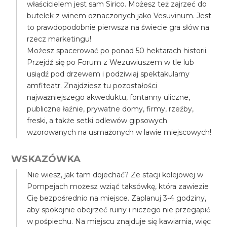
właścicielem jest sam Sirico. Możesz też zajrzeć do
butelek z winem oznaczonych jako Vesuvinum. Jest
to prawdopodobnie pierwsza na świecie gra słów na
rzecz marketingu!
Możesz spacerować po ponad 50 hektarach historii.
Przejdź się po Forum z Wezuwiuszem w tle lub
usiądź pod drzewem i podziwiaj spektakularny
amfiteatr. Znajdziesz tu pozostałości
najważniejszego akweduktu, fontanny uliczne,
publiczne łaźnie, prywatne domy, firmy, rzeźby,
freski, a także setki odlewów gipsowych
wzorowanych na usmażonych w lawie miejscowych!
WSKAZÓWKA
Nie wiesz, jak tam dojechać? Ze stacji kolejowej w
Pompejach możesz wziąć taksówkę, która zawiezie
Cię bezpośrednio na miejsce. Zaplanuj 3-4 godziny,
aby spokojnie obejrzeć ruiny i niczego nie przegapić
w pośpiechu. Na miejscu znajduje się kawiarnia, więc