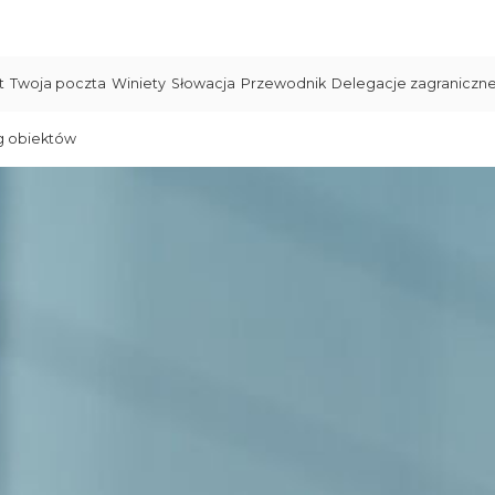
t
Twoja poczta
Winiety
Słowacja
Przewodnik
Delegacje zagraniczn
g obiektów