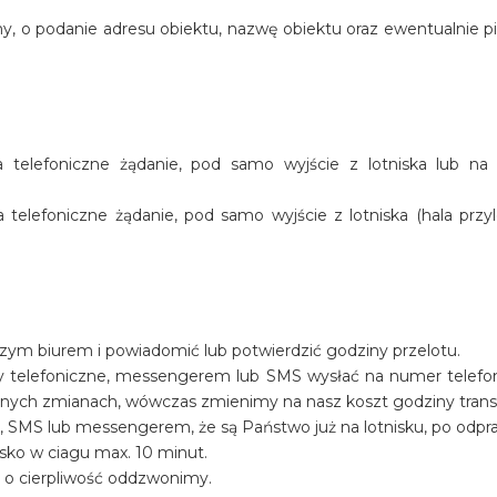
y, o podanie adresu obiektu, nazwę obiektu oraz ewentualnie p
telefoniczne żądanie, pod samo wyjście z lotniska lub na
elefoniczne żądanie, pod samo wyjście z lotniska (hala przyl
szym biurem i powiadomić lub potwierdzić godziny przelotu.
y telefoniczne, messengerem lub SMS wysłać na numer telef
ualnych zmianach, wówczas zmienimy na nasz koszt godziny trans
, SMS lub messengerem, że są Państwo już na lotnisku, po odpr
sko w ciagu max. 10 minut.
y o cierpliwość oddzwonimy.