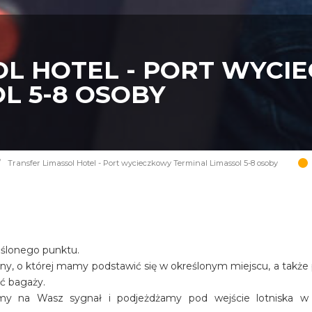
OL HOTEL - PORT WYCI
L 5-8 OSOBY
/
Transfer Limassol Hotel - Port wycieczkowy Terminal Limassol 5-8 osoby
eślonego punktu.
iny, o której mamy podstawić się w określonym miejscu, a także
ość bagaży.
amy na Wasz sygnał i podjeżdżamy pod wejście lotniska w