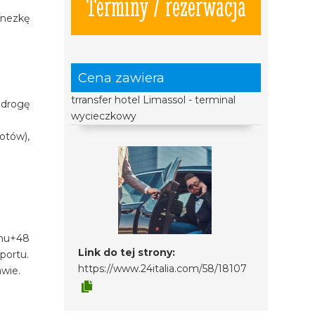
Terminy / rezerwacja
inezkę
Cena zawiera
trransfer hotel Limassol - terminal
 drogę
wycieczkowy
otów),
onu+48
Link do tej strony:
portu.
https://www.24italia.com/58/18107
awie.