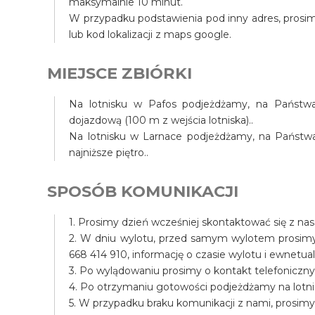
maksymalnie 10 minut.
W przypadku podstawienia pod inny adres, prosim
lub kod lokalizacji z maps google.
MIEJSCE ZBIÓRKI
Na lotnisku w Pafos podjeżdżamy, na Państwa 
dojazdową (100 m z wejścia lotniska)..
Na lotnisku w Larnace podjeżdżamy, na Państwa t
najniższe piętro..
SPOSÓB KOMUNIKACJI
1. Prosimy dzień wcześniej skontaktować się z na
2. W dniu wylotu, przed samym wylotem prosim
668 414 910, informację o czasie wylotu i ewnet
3. Po wylądowaniu prosimy o kontakt telefoniczny
4. Po otrzymaniu gotowości podjeżdżamy na lotni
5. W przypadku braku komunikacji z nami, prosim