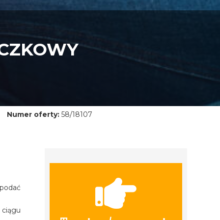
ECZKOWY
Numer oferty:
58/18107
 podać
 ciągu