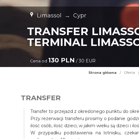
Limassol
→
Cypr
TRANSFER LIMASS
TERMINAL LIMASSO
130 PLN
/ 30 EUR
Cena od
Strona główna
/
Oferta
TRANSFER
Transfer to przejazd z określonego punktu do okr
Przy rezerwacji transferu prosimy o podanie godz
ilość osób, ilość dzieci, w jakim wieku są dzieci i il
W przypadku podstawienia na lotnisku, czek