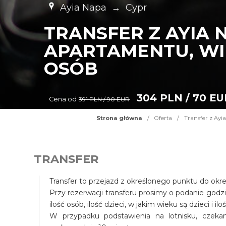
Ayia Napa
→
Cypr
TRANSFER Z AYIA 
APARTAMENTU, WIL
OSÓB
304 PLN / 70 EU
Cena od
391 PLN / 90 EUR
Strona główna
/
Oferta
/
Transfer z Ayia
TRANSFER
Transfer to przejazd z określonego punktu do okr
Przy rezerwacji transferu prosimy o podanie godz
ilość osób, ilość dzieci, w jakim wieku są dzieci i il
W przypadku podstawienia na lotnisku, czek