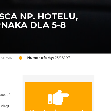
CA NP. HOTELU,
NAKA DLA 5-8
Numer oferty:
23/18107
 5-8 osób
 podać
 ciągu