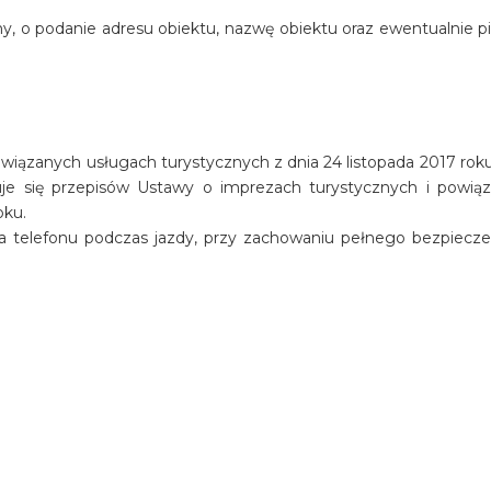
y, o podanie adresu obiektu, nazwę obiektu oraz ewentualnie p
iązanych usługach turystycznych z dnia 24 listopada 2017 roku 
osuje się przepisów Ustawy o imprezach turystycznych i powią
oku.
a telefonu podczas jazdy, przy zachowaniu pełnego bezpiecz