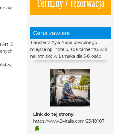
Terminy / rezerwacja
inezkę
Cena zawiera
Transfer z Ayia Napa dowolnego
Art. 5
miejsca np. hotelu, apartamentu, willi
zanych
na lotnisko w Larnaka dla 5-8 osób
eństwa
Link do tej strony:
https://www.24italia.com/23/18107