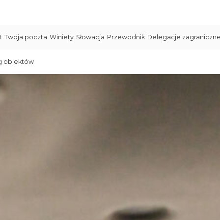
t
Twoja poczta
Winiety
Słowacja
Przewodnik
Delegacje zagraniczn
g obiektów