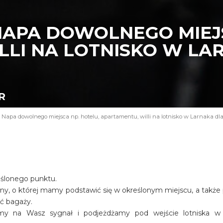
NAPA DOWOLNEGO MIEJS
LI NA LOTNISKO W LAR
R
 Napa dowolnego miejsca np. hotelu, apartamentu, willi na lotnisko w Larnaka dla
eślonego punktu.
iny, o której mamy podstawić się w określonym miejscu, a także
ość bagaży.
amy na Wasz sygnał i podjeżdżamy pod wejście lotniska w