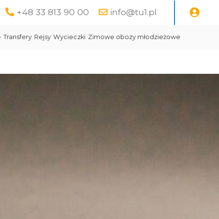
+48 33 813 90 00
info@tu1.pl
e
Transfery
Rejsy
Wycieczki
Zimowe obozy młodzieżowe