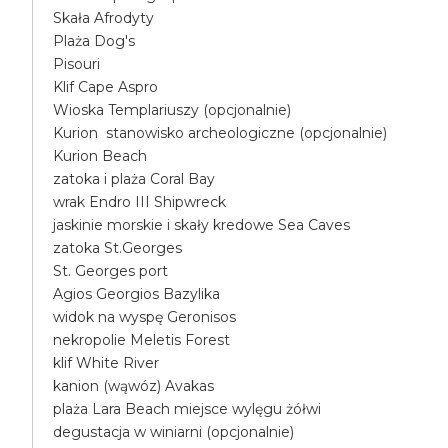
Skała Afrodyty
Plaża Dog's
Pisouri
Klif Cape Aspro
Wioska Templariuszy (opcjonalnie)
Kurion stanowisko archeologiczne (opcjonalnie)
Kurion Beach
zatoka i plaża Coral Bay
wrak Endro III Shipwreck
jaskinie morskie i skały kredowe Sea Caves
zatoka St.Georges
St. Georges port
Agios Georgios Bazylika
widok na wyspę Geronisos
nekropolie Meletis Forest
klif White River
kanion (wąwóz) Avakas
plaża Lara Beach miejsce wylęgu żółwi
degustacja w winiarni (opcjonalnie)