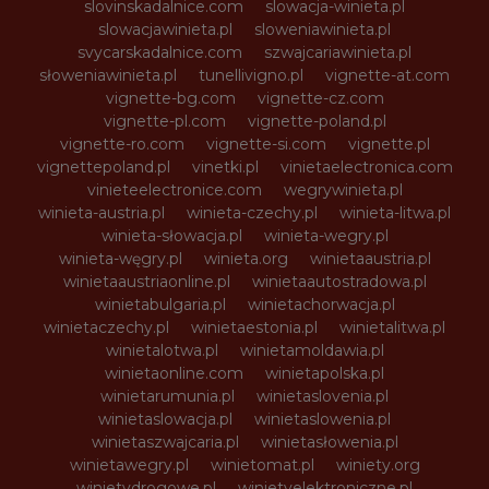
slovinskadalnice.com
slowacja-winieta.pl
slowacjawinieta.pl
sloweniawinieta.pl
svycarskadalnice.com
szwajcariawinieta.pl
słoweniawinieta.pl
tunellivigno.pl
vignette-at.com
vignette-bg.com
vignette-cz.com
vignette-pl.com
vignette-poland.pl
vignette-ro.com
vignette-si.com
vignette.pl
vignettepoland.pl
vinetki.pl
vinietaelectronica.com
vinieteelectronice.com
wegrywinieta.pl
winieta-austria.pl
winieta-czechy.pl
winieta-litwa.pl
winieta-słowacja.pl
winieta-wegry.pl
winieta-węgry.pl
winieta.org
winietaaustria.pl
winietaaustriaonline.pl
winietaautostradowa.pl
winietabulgaria.pl
winietachorwacja.pl
winietaczechy.pl
winietaestonia.pl
winietalitwa.pl
winietalotwa.pl
winietamoldawia.pl
winietaonline.com
winietapolska.pl
winietarumunia.pl
winietaslovenia.pl
winietaslowacja.pl
winietaslowenia.pl
winietaszwajcaria.pl
winietasłowenia.pl
winietawegry.pl
winietomat.pl
winiety.org
winietydrogowe.pl
winietyelektroniczne.pl