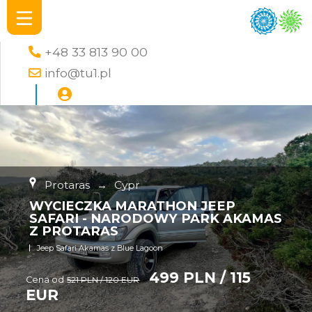
+48 33 813 90 00
info@tu1.pl
Protaras
→
Cypr
WYCIECZKA MARATHON JEEP
SAFARI - NARODOWY PARK AKAMAS
Z PROTARAS
Jeep Safari Akamas z Blue Lagoon
499 PLN / 115
Cena od
521 PLN / 120 EUR
EUR