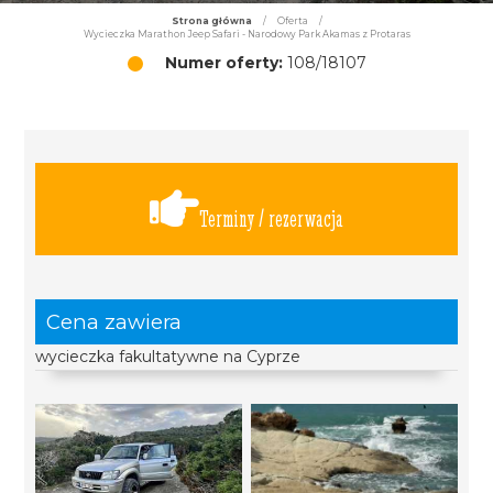
Strona główna
/
Oferta
/
Wycieczka Marathon Jeep Safari - Narodowy Park Akamas z Protaras
Numer oferty:
108/18107
Terminy / rezerwacja
Cena zawiera
wycieczka fakultatywne na Cyprze