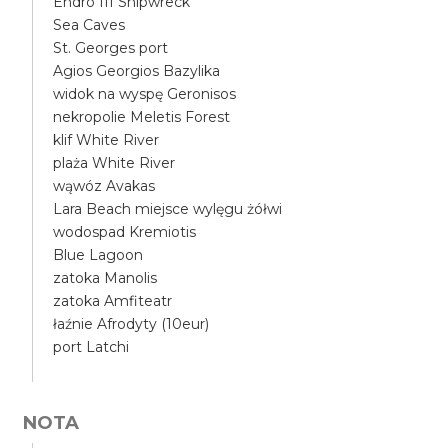
Endro III Shipwreck
Sea Caves
St. Georges port
Agios Georgios Bazylika
widok na wyspę Geronisos
nekropolie Meletis Forest
klif White River
plaża White River
wąwóz Avakas
Lara Beach miejsce wylęgu żółwi
wodospad Kremiotis
Blue Lagoon
zatoka Manolis
zatoka Amfiteatr
łaźnie Afrodyty (10eur)
port Latchi
NOTA