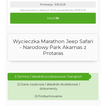
Promocja
:
-5.00
EUR
Najniższa cena z ostatnich 30 dni przed obniżką:
90.00 EUR
DALEJ
Wycieczka Marathon Jeep Safari
- Narodowy Park Akamas z
Protaras
1) Terminy / składniki podstawowe / transport
2) Dane osobowe / składniki dodatkowe /
dokumenty
3) Podsumowanie