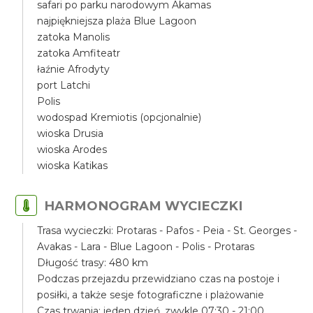
safari po parku narodowym Akamas
najpiękniejsza plaża Blue Lagoon
zatoka Manolis
zatoka Amfiteatr
łaźnie Afrodyty
port Latchi
Polis
wodospad Kremiotis (opcjonalnie)
wioska Drusia
wioska Arodes
wioska Katikas
HARMONOGRAM WYCIECZKI
Trasa wycieczki: Protaras - Pafos - Peia - St. Georges -
Avakas - Lara - Blue Lagoon - Polis - Protaras
Długość trasy: 480 km
Podczas przejazdu przewidziano czas na postoje i
posiłki, a także sesje fotograficzne i plażowanie
Czas trwania: jeden dzień, zwykle 07:30 - 21:00