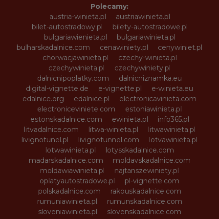
Polecamy:
austria-winieta.pl
austriawinieta.pl
bilet-autostradowy.pl
bilety-autostradowe.pl
bulgariawienieta.pl
bulgariawinieta.pl
bulharskadalnice.com
cenawiniety.pl
cenywiniet.pl
chorwacjawinieta.pl
czechy-winieta.pl
czechywinieta.pl
czechywiniety.pl
dalnicnipoplatky.com
dalnicniznamka.eu
digital-vignette.de
e-vignette.pl
e-winieta.eu
edalnice.org
edalnice.pl
electronicavinieta.com
electroniceviniete.com
estoniawinieta.pl
estonskadalnice.com
ewinieta.pl
info365.pl
litvadalnice.com
litwa-winieta.pl
litwawinieta.pl
livignotunel.pl
livignotunnel.com
lotvawinieta.pl
lotwawinieta.pl
lotysskadalnice.com
madarskadalnice.com
moldavskadalnice.com
moldawiawinieta.pl
najtanszewiniety.pl
oplatyautostradowe.pl
pl-vignette.com
polskadalnice.com
rakouskadalnice.com
rumuniawinieta.pl
rumunskadalnice.com
sloveniawinieta.pl
slovenskadalnice.com