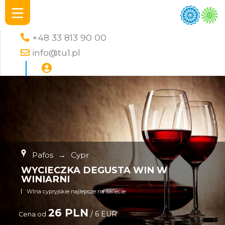
+48 33 813 90 00
info@tu1.pl
Pafos
→
Cypr
WYCIECZKA DEGUSTA WIN W
WINIARNI
WIna cypryjskie najlepsze na świecie
26 PLN
/ 6 EUR
Cena od