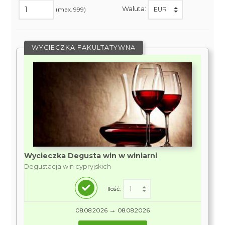
Waluta:
(max. 999)
WYCIECZKA FAKULTATYWNA
Wycieczka Degusta win w winiarni
Degustacja win cypryjskich
Ilość:
→
08.08.2026
08.08.2026