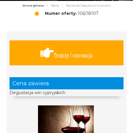
Strona główna
/
Oferta
/
Wycieczka Degusta win w winiarni
Numer oferty:
106/18107
Terminy / rezerwacja
Cena zawiera
Degustacja win cypryjskich