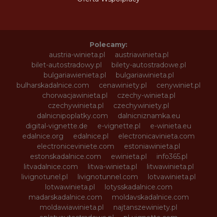
Polecamy:
austria-winieta.pl
austriawinieta.pl
bilet-autostradowy.pl
bilety-autostradowe.pl
bulgariawienieta.pl
bulgariawinieta.pl
bulharskadalnice.com
cenawiniety.pl
cenywiniet.pl
chorwacjawinieta.pl
czechy-winieta.pl
czechywinieta.pl
czechywiniety.pl
dalnicnipoplatky.com
dalnicniznamka.eu
digital-vignette.de
e-vignette.pl
e-winieta.eu
edalnice.org
edalnice.pl
electronicavinieta.com
electroniceviniete.com
estoniawinieta.pl
estonskadalnice.com
ewinieta.pl
info365.pl
litvadalnice.com
litwa-winieta.pl
litwawinieta.pl
livignotunel.pl
livignotunnel.com
lotvawinieta.pl
lotwawinieta.pl
lotysskadalnice.com
madarskadalnice.com
moldavskadalnice.com
moldawiawinieta.pl
najtanszewiniety.pl