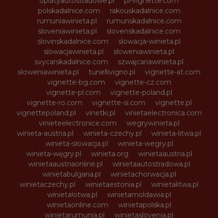
oplatyautostradowe.pl
pl-vignette.com
polskadalnice.com
rakouskadalnice.com
rumuniawinieta.pl
rumunskadalnice.com
sloveniawinieta.pl
slovenskadalnice.com
slovinskadalnice.com
slowacja-winieta.pl
slowacjawinieta.pl
sloweniawinieta.pl
svycarskadalnice.com
szwajcariawinieta.pl
słoweniawinieta.pl
tunellivigno.pl
vignette-at.com
vignette-bg.com
vignette-cz.com
vignette-pl.com
vignette-poland.pl
vignette-ro.com
vignette-si.com
vignette.pl
vignettepoland.pl
vinetki.pl
vinietaelectronica.com
vinieteelectronice.com
wegrywinieta.pl
winieta-austria.pl
winieta-czechy.pl
winieta-litwa.pl
winieta-słowacja.pl
winieta-wegry.pl
winieta-węgry.pl
winieta.org
winietaaustria.pl
winietaaustriaonline.pl
winietaautostradowa.pl
winietabulgaria.pl
winietachorwacja.pl
winietaczechy.pl
winietaestonia.pl
winietalitwa.pl
winietalotwa.pl
winietamoldawia.pl
winietaonline.com
winietapolska.pl
winietarumunia.pl
winietaslovenia.pl