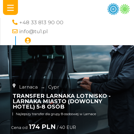
+48 33 813 90 00
info@tu1.pl
Larnaca
→
Cypr
TRANSFER LARNAKA LOTNISKO -
LARNAKA MIASTO (DOWOLNY
HOTEL) 5-8 OSÓB
Najlepszy transfer dla grupy 8-osobowej w Larnace
174 PLN
/ 40 EUR
Cena od