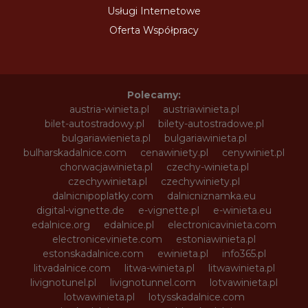
Usługi Internetowe
Oferta Współpracy
Polecamy:
austria-winieta.pl
austriawinieta.pl
bilet-autostradowy.pl
bilety-autostradowe.pl
bulgariawienieta.pl
bulgariawinieta.pl
bulharskadalnice.com
cenawiniety.pl
cenywiniet.pl
chorwacjawinieta.pl
czechy-winieta.pl
czechywinieta.pl
czechywiniety.pl
dalnicnipoplatky.com
dalnicniznamka.eu
digital-vignette.de
e-vignette.pl
e-winieta.eu
edalnice.org
edalnice.pl
electronicavinieta.com
electroniceviniete.com
estoniawinieta.pl
estonskadalnice.com
ewinieta.pl
info365.pl
litvadalnice.com
litwa-winieta.pl
litwawinieta.pl
livignotunel.pl
livignotunnel.com
lotvawinieta.pl
lotwawinieta.pl
lotysskadalnice.com