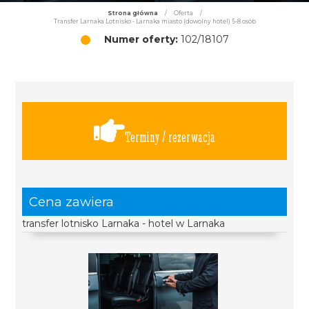
Strona główna
/
Oferta
/
Transfer Larnaka Lotnisko - Larnaka miasto (dowolny hotel) 5-8 osób
Numer oferty:
102/18107
Terminy / rezerwacja
Cena zawiera
transfer lotnisko Larnaka - hotel w Larnaka