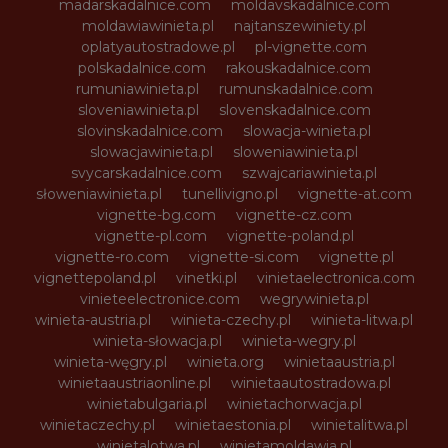
madarskadalnice.com
moldavskadalnice.com
moldawiawinieta.pl
najtanszewiniety.pl
oplatyautostradowe.pl
pl-vignette.com
polskadalnice.com
rakouskadalnice.com
rumuniawinieta.pl
rumunskadalnice.com
sloveniawinieta.pl
slovenskadalnice.com
slovinskadalnice.com
slowacja-winieta.pl
slowacjawinieta.pl
sloweniawinieta.pl
svycarskadalnice.com
szwajcariawinieta.pl
słoweniawinieta.pl
tunellivigno.pl
vignette-at.com
vignette-bg.com
vignette-cz.com
vignette-pl.com
vignette-poland.pl
vignette-ro.com
vignette-si.com
vignette.pl
vignettepoland.pl
vinetki.pl
vinietaelectronica.com
vinieteelectronice.com
wegrywinieta.pl
winieta-austria.pl
winieta-czechy.pl
winieta-litwa.pl
winieta-słowacja.pl
winieta-wegry.pl
winieta-węgry.pl
winieta.org
winietaaustria.pl
winietaaustriaonline.pl
winietaautostradowa.pl
winietabulgaria.pl
winietachorwacja.pl
winietaczechy.pl
winietaestonia.pl
winietalitwa.pl
winietalotwa.pl
winietamoldawia.pl