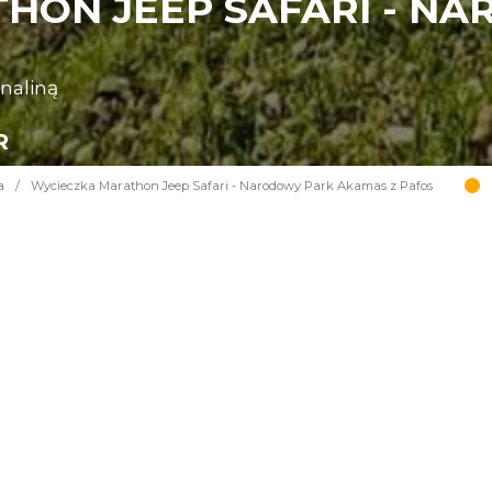
HON JEEP SAFARI - N
enaliną
R
a
/
Wycieczka Marathon Jeep Safari - Narodowy Park Akamas z Pafos