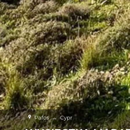
Pafos
→
Cypr