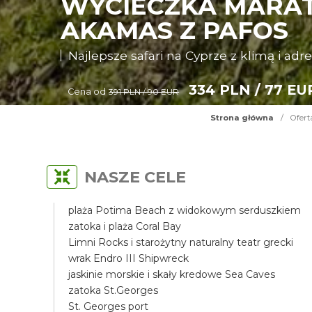
WYCIECZKA MARAT
AKAMAS Z PAFOS
Najlepsze safari na Cyprze z klimą i adr
334 PLN / 77 EU
Cena od
391 PLN / 90 EUR
Strona główna
/
Ofert
NASZE CELE
plaża Potima Beach z widokowym serduszkiem
zatoka i plaża Coral Bay
Limni Rocks i starożytny naturalny teatr grecki
wrak Endro III Shipwreck
jaskinie morskie i skały kredowe Sea Caves
zatoka St.Georges
St. Georges port