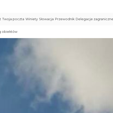
t
Twoja poczta
Winiety
Słowacja
Przewodnik
Delegacje zagraniczn
g obiektów